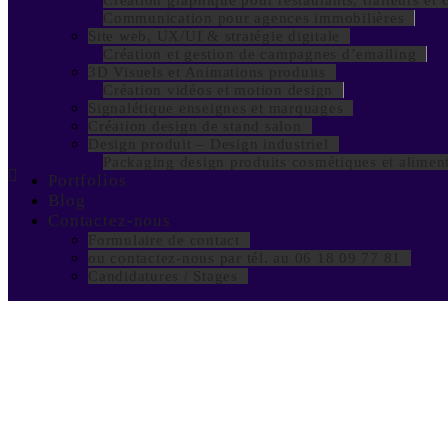
Création graphique pour restaurants, traiteurs et 
Communication pour agences immobilières
Site web, UX/UI & stratégie digitale
Création et gestion de campagnes d’emailing
3D Visuels et Animations produits
Création vidéos et motion design
Signalétique enseignes et marquages
Création design de stand salon
Design produit – Design industriel
Copyright © Actiondesign 2026 Tous droits réservés
Packaging design produits cosmétiques et aliment
Portfolios
Blog
Contactez-nous
Formulaire de contact
ou contactez-nous par tél. au 06 18 09 77 81
Candidatures / Stages