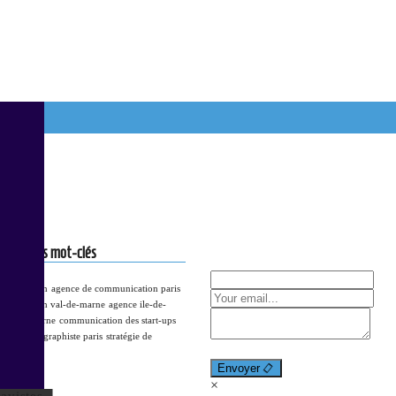
Une question? un devis?
parmi les mot-clés
mmunication
agence de communication paris
munication val-de-marne
agence ile-de-
 val-de-marne
communication des start-ups
Wr
n tpe pme
graphiste paris
stratégie de
message here...
n
Envoyer
×