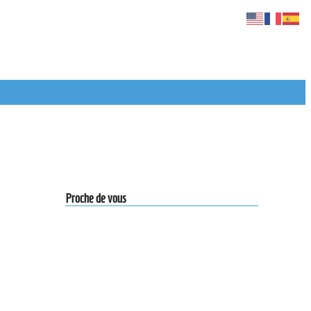
Proche de vous
Actiondesign
10 Rue de la Paix,
75002 Paris
ite your
Pour nous contacter par tel :
+33 6 18 09 77 81
ou par mail :