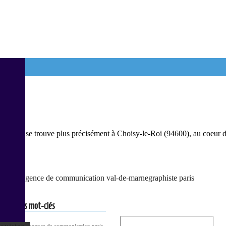
 qui se trouve plus précisément à Choisy-le-Roi (94600), au coeur de l’i
n paris
agence de communication val-de-marne
graphiste paris
Une question? un devis?
parmi les mot-clés