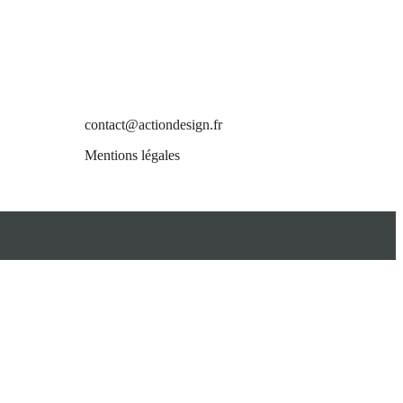
10 Rue de la Paix,
75002 Paris
ite your
Pour nous contacter par tel :
+33 6 18 09 77 81
ou par mail :
 will
contact@actiondesign.fr
Mentions légales