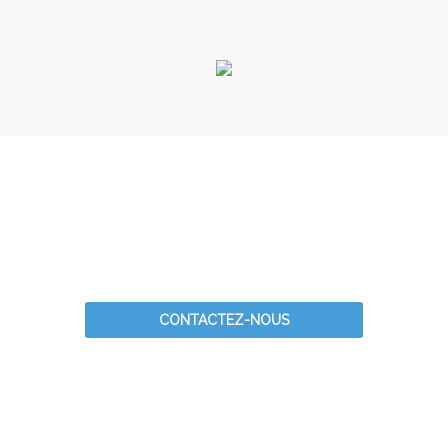
ET SI ON ÉCHANGEAIT AUTOUR D'UN CAFÉ
?
CONTACTEZ-NOUS