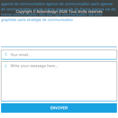
agence de communication
agence de communication paris
agence
de communication val-de-marne
agence ile-de-france
agence val-de-
Copyright © Actiondesign 2026 Tous droits réservés
marne
communication des start-ups
communication tpe pme
graphiste paris
stratégie de communication
Une question? un devis?
Write your message here...
ENVOYER