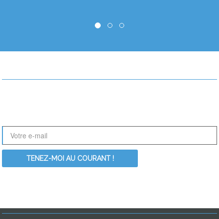
RESTONS EN CONTACT !
Le nouveau site ActionDesign est en perpétuelle évolution. Nouvelles
références, nouveaux articles, Inscrivez-vous à notre newsletter pour
être informé des dernières nouveautés :
RECHERCHER PARMI LES MOT-CLÉS