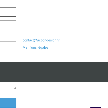
Actiondesign
10 Rue de la Paix,
75002 Paris
Pour nous contacter par tel :
+33 6 18 09 77 81
ou par mail :
contact@actiondesign.fr
Mentions légales