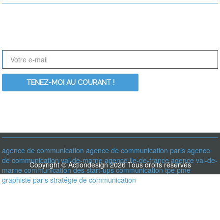
Le nouveau site ActionDesign est en perpétuelle évolution. Nouvelles
références, nouveaux articles, Inscrivez-vous à notre newsletter pour
être informé des dernières nouveautés :
RECHERCHER PARMI LES MOT-CLÉS
agence de communication
agence de communication paris
agence
de communication val-de-marne
agence ile-de-france
agence val-de-
Copyright © Actiondesign 2026 Tous droits réservés
marne
communication des start-ups
communication tpe pme
graphiste paris
stratégie de communication