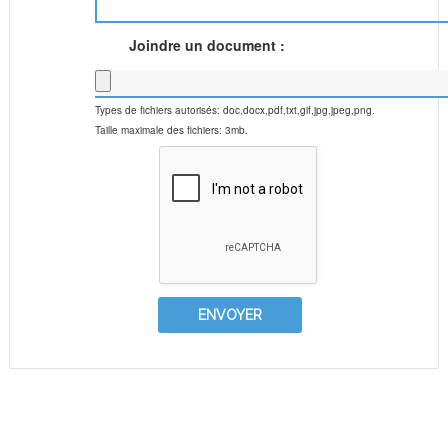
Joindre un document :
Types de fichiers autorisés: doc,docx,pdf,txt,gif,jpg,jpeg,png.
Taille maximale des fichiers: 3mb.
RESTONS EN CONTACT !