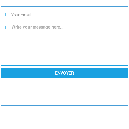
Une question? un devis?
Write your message here...
ENVOYER
PROCHE DE VOUS
Actiondesign
10 Rue de la Paix,
75002 Paris