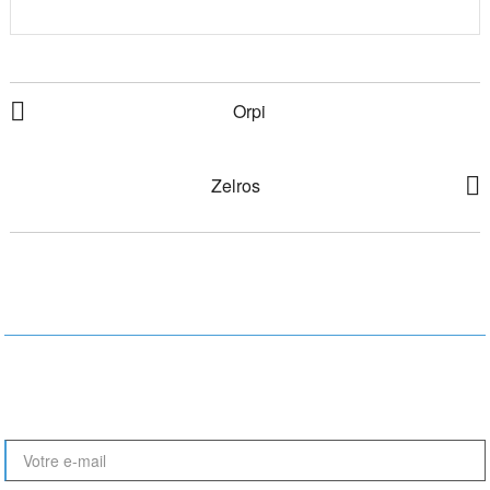
NAVIGATION
Orpi
DE
L’ARTICLE
Zelros
RESTONS EN CONTACT !
Le nouveau site ActionDesign est en perpétuelle évolution. Nouvelles
références, nouveaux articles, Inscrivez-vous à notre newsletter pour
être informé des dernières nouveautés :