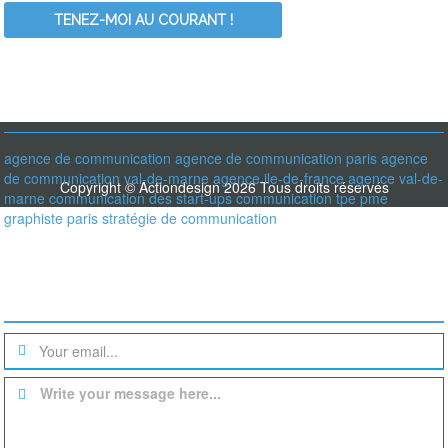
RECHERCHER PARMI LES MOT-CLÉS
agence de communication
agence de communication paris
agence
de communication val-de-marne
agence ile-de-france
agence val-de-
Copyright © Actiondesign 2026 Tous droits réservés
marne
communication des start-ups
communication tpe pme
graphiste paris
stratégie de communication
Une question? un devis?
Write your message here...