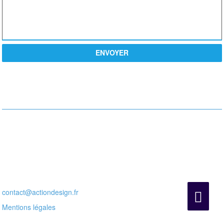
ENVOYER
PROCHE DE VOUS
Actiondesign
10 Rue de la Paix,
75002 Paris
Pour nous contacter par tel :
+33 6 18 09 77 81
ou par mail :
contact@actiondesign.fr
Mentions légales