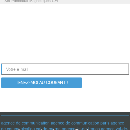
Set-Panneaux-Magnetiques-CFI
RESTONS EN CONTACT !
Le nouveau site ActionDesign est en perpétuelle évolution. Nouvelles
références, nouveaux articles, Inscrivez-vous à notre newsletter pour
être informé des dernières nouveautés :
RECHERCHER PARMI LES MOT-CLÉS
agence de communication
agence de communication paris
agence
de communication val-de-marne
agence ile-de-france
agence val-de-