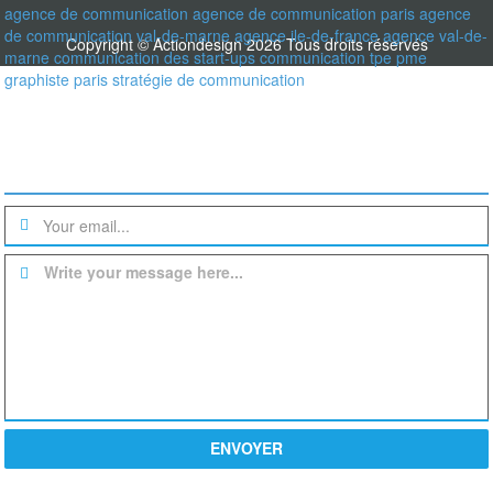
agence de communication
agence de communication paris
agence
de communication val-de-marne
agence ile-de-france
agence val-de-
Copyright © Actiondesign 2026 Tous droits réservés
marne
communication des start-ups
communication tpe pme
graphiste paris
stratégie de communication
Une question? un devis?
Write your message here...
ENVOYER