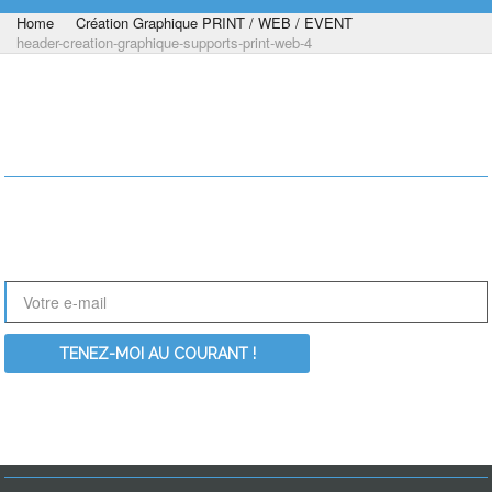
Home
Création Graphique PRINT / WEB / EVENT
header-creation-graphique-supports-print-web-4
RESTONS EN CONTACT !
Le nouveau site ActionDesign est en perpétuelle évolution. Nouvelles
références, nouveaux articles, Inscrivez-vous à notre newsletter pour
être informé des dernières nouveautés :
RECHERCHER PARMI LES MOT-CLÉS