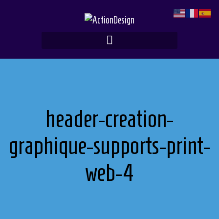
Skip
to
content
header-creation-
graphique-supports-print-
web-4