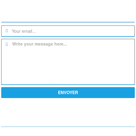
Une question? un devis?
Write your message here...
ENVOYER
PROCHE DE VOUS
Actiondesign