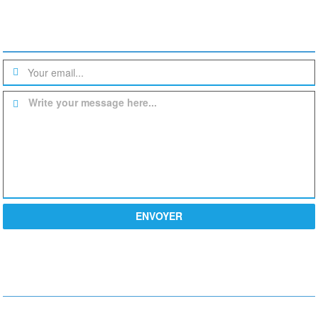
Une question? un devis?
Write your message here...
ENVOYER
PROCHE DE VOUS
Actiondesign