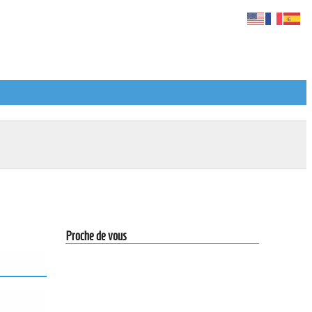
Proche de vous
Actiondesign
10 Rue de la Paix,
75002 Paris
Pour nous contacter par tel :