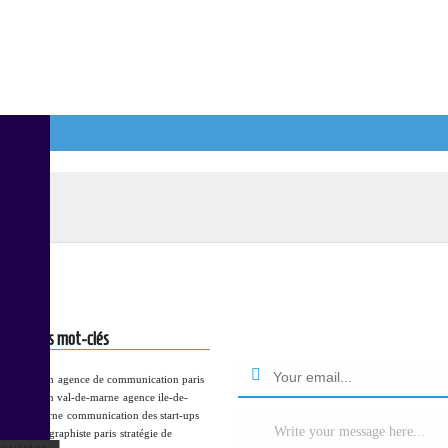
Une question? un devis?
parmi les mot-clés
mmunication
agence de communication paris
munication val-de-marne
agence ile-de-
 val-de-marne
communication des start-ups
Write your message here...
n tpe pme
graphiste paris
stratégie de