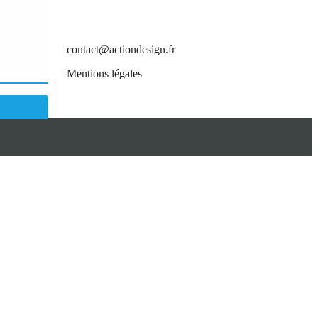
+33 6 18 09 77 81
ou par mail :
contact@actiondesign.fr
Mentions légales