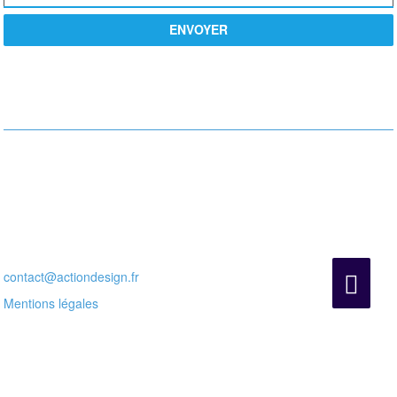
ENVOYER
PROCHE DE VOUS
Actiondesign
10 Rue de la Paix,
75002 Paris
Pour nous contacter par tel :
+33 6 18 09 77 81
ou par mail :
contact@actiondesign.fr
Mentions légales