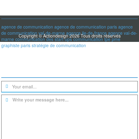
RECHERCHER PARMI LES MOT-CLÉS
agence de communication
agence de communication paris
agence
de communication val-de-marne
agence ile-de-france
agence val-de-
Copyright © Actiondesign 2026 Tous droits réservés
marne
communication des start-ups
communication tpe pme
graphiste paris
stratégie de communication
Une question? un devis?
Write your message here...