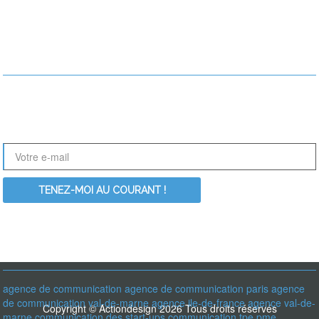
RESTONS EN CONTACT !
Le nouveau site ActionDesign est en perpétuelle évolution. Nouvelles
références, nouveaux articles, Inscrivez-vous à notre newsletter pour
être informé des dernières nouveautés :
RECHERCHER PARMI LES MOT-CLÉS
agence de communication
agence de communication paris
agence
de communication val-de-marne
agence ile-de-france
agence val-de-
Copyright © Actiondesign 2026 Tous droits réservés
marne
communication des start-ups
communication tpe pme